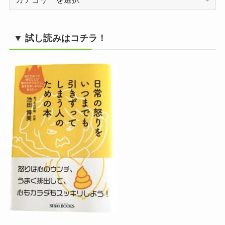
テ
ゴ
リ
▼ 試し読みはコチラ！
ー