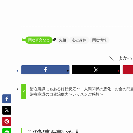
関連研究など
先祖
心と身体
関連情報
よかっ
潜在意識にもある好転反応〜！人間関係の悪化・お金の問
潜在意識の自然治癒力〜レッスンご感想〜
この記事を書いた人