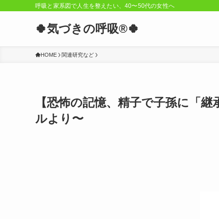
呼吸と家系図で人生を整えたい、40〜50代の女性へ
🍀気づきの呼吸®︎🍀
HOME
関連研究など
【恐怖の記憶、精子で子孫に「継
ルより〜