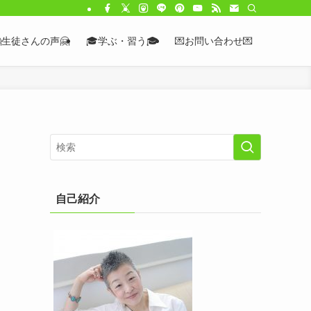
生徒さんの声🤗
🎓学ぶ・習う🎓
💌お問い合わせ💌
自己紹介