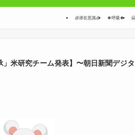
🧊潜在意識🧊
🍀呼吸🍀

承」米研究チーム発表】〜朝日新聞デジタ