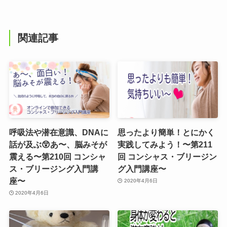
関連記事
呼吸法や潜在意識、DNAに
思ったより簡単！とにかく
話が及ぶ😲あ〜、脳みそが
実践してみよう！〜第211
震える〜第210回 コンシャ
回 コンシャス・ブリージン
ス・ブリージング入門講
グ入門講座〜
座〜
2020年4月6日
2020年4月6日