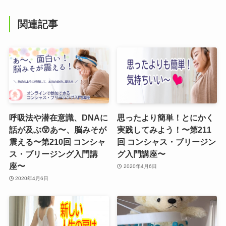
関連記事
呼吸法や潜在意識、DNAに
思ったより簡単！とにかく
話が及ぶ😲あ〜、脳みそが
実践してみよう！〜第211
震える〜第210回 コンシャ
回 コンシャス・ブリージン
ス・ブリージング入門講
グ入門講座〜
座〜
2020年4月6日
2020年4月6日