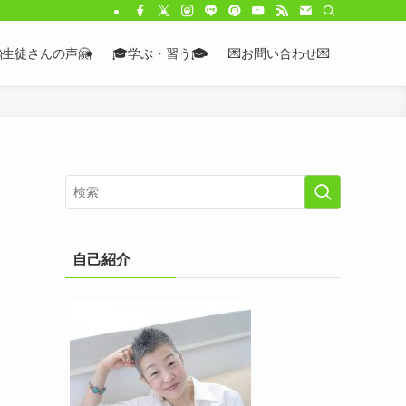
生徒さんの声🤗
🎓学ぶ・習う🎓
💌お問い合わせ💌
自己紹介