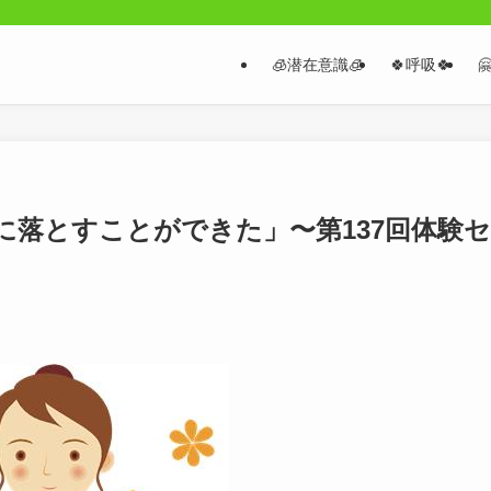
🧊潜在意識🧊
🍀呼吸🍀

に落とすことができた」〜第137回体験セ