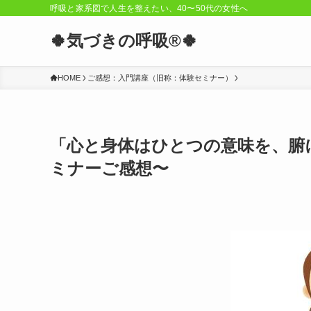
呼吸と家系図で人生を整えたい、40〜50代の女性へ
🍀気づきの呼吸®︎🍀
HOME
ご感想：入門講座（旧称：体験セミナー）
「心と身体はひとつの意味を、腑
ミナーご感想〜