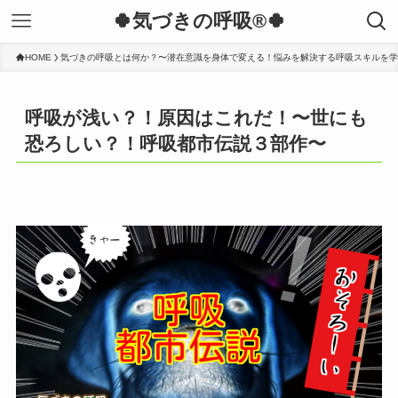
🍀気づきの呼吸®︎🍀
HOME
気づきの呼吸とは何か？〜潜在意識を身体で変える！悩みを解決する呼吸スキルを学
呼吸が浅い？！原因はこれだ！〜世にも
恐ろしい？！呼吸都市伝説３部作〜