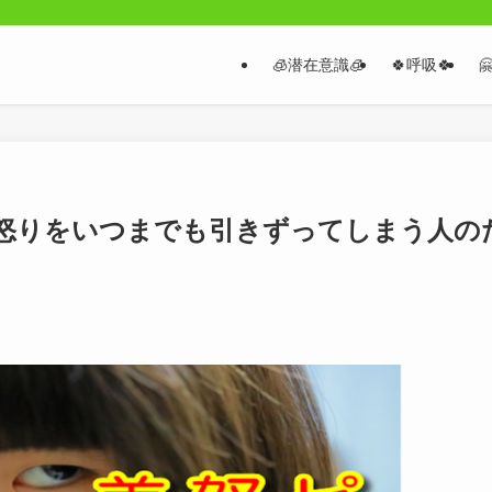
🧊潜在意識🧊
🍀呼吸🍀

怒りをいつまでも引きずってしまう人の