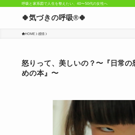
呼吸と家系図で人生を整えたい、40〜50代の女性へ
🍀気づきの呼吸®︎🍀
HOME
感情
怒りって、美しいの？〜『日常の
めの本』〜