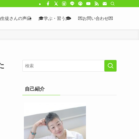
生徒さんの声🤗
🎓学ぶ・習う🎓
💌お問い合わせ💌
た
自己紹介