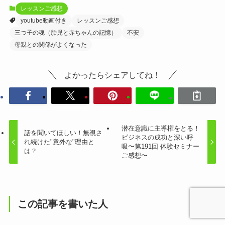
レッスンご感想
youtube動画付き
レッスンご感想
三つ子の魂（胎児と赤ちゃんの記憶）
不安
母親との関係がよくなった
よかったらシェアしてね！
潜在意識に主導権をとる！
話を聞いてほしい！無視さ
ビジネスの成功と深い呼
れ続けた"意外な"理由と
吸〜第191回 体験セミナー
は？
ご感想〜
この記事を書いた人