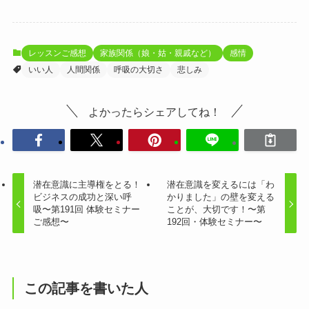
レッスンご感想
家族関係（娘・姑・親戚など）
感情
いい人
人間関係
呼吸の大切さ
悲しみ
よかったらシェアしてね！
潜在意識に主導権をとる！
潜在意識を変えるには「わ
ビジネスの成功と深い呼
かりました」の壁を変える
吸〜第191回 体験セミナー
ことが、大切です！〜第
ご感想〜
192回・体験セミナー〜
この記事を書いた人