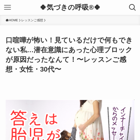
🍀気づきの呼吸®︎🍀
HOME
レッスンご感想
口喧嘩が怖い！見ているだけで何もでき
ない私…潜在意識にあった心理ブロック
が原因だったなんて！〜レッスンご感
想・女性・30代〜