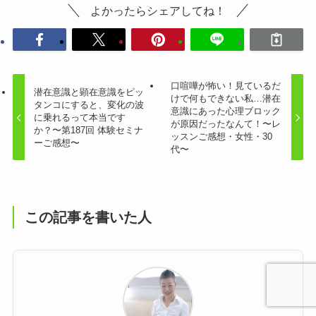
よかったらシェアしてね！
口喧嘩が怖い！見ているだ
潜在意識と顕在意識をピッ
けで何もできない私…潜在
タンコにすると、変化の波
意識にあった心理ブロック
に乗れるって本当です
が原因だったなんて！〜レ
か？〜第187回 体験セミナ
ッスンご感想・女性・30
ーご感想〜
代〜
この記事を書いた人