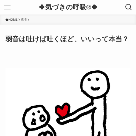
🍀気づきの呼吸®︎🍀
HOME
感情
弱音は吐けば吐くほど、いいって本当？